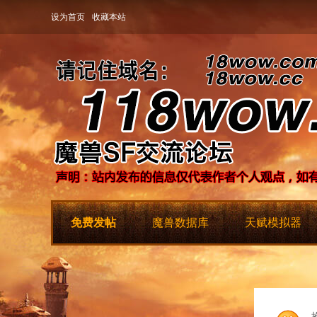
设为首页
收藏本站
免费发帖
魔兽数据库
天赋模拟器