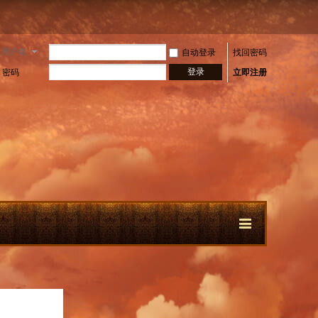
用户名
自动登录
找回密码
登录
密码
立即注册
快