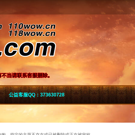
公益客服QQ：373630728
抱歉，指定的主题不存在或已被删除或正在被审核