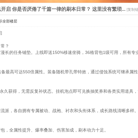
开启 你是否厌倦了千篇一律的刷本日常？ 这里没有繁琐...
[复制链
示全部楼层
启
日常？
漫长的任务铺垫。上线即送150%移速坐骑，36格背包1级可用，所有专
装备最高可达550倍属性。装备随机带孔带特效，通过侵蚀系统可继承属
即可永久获得，无需反复补状态。挂机泡点即可兑换抽奖券和各类实用道具，
衡流派，各自拥有专属被动、战袍、衬衣和头衔体系，成长路线清晰多样
背包，全属性提升、爆率叠加、伤害加成，刷本动力十足。