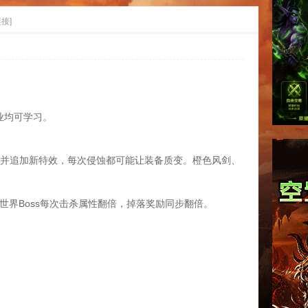
接]
捷
业均可学习。
性并追加新特效，每次侵蚀都可能让装备质变。橙色风剑、
世界Boss每次击杀属性翻倍，掉落奖励同步翻倍。
导
。