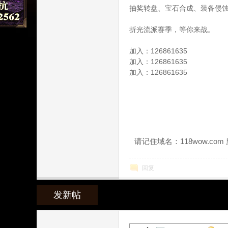
抽奖转盘、宝石合成、装备侵蚀
折光流派赛季，等你来战。
加入：126861635
加入：126861635
加入：126861635
魔
请记住域名：118wow.co
回复
兽
发新帖