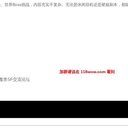
、世界Boss挑战，内容充实不复杂。无论是休闲挂机还是硬核刷本，都
加群请说在 118wow.com 看到
m 魔兽SF交流论坛