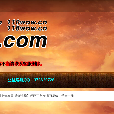
公益客服QQ：373630728
【折光魔兽·流派赛季】现已开启 你是否厌倦了千篇一律 ...