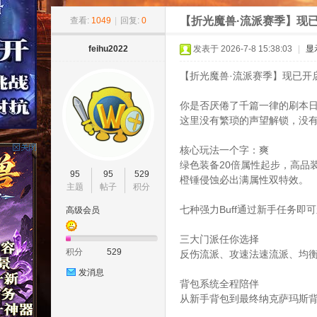
»
›
›
›
11
【折光魔兽·流派赛季】现已
查看:
1049
|
回复:
0
feihu2022
发表于 2026-7-8 15:38:03
|
显
【折光魔兽·流派赛季】现已开
你是否厌倦了千篇一律的刷本
这里没有繁琐的声望解锁，没有
核心玩法一个字：爽
8w
绿色装备20倍属性起步，高品
95
95
529
橙锤侵蚀必出满属性双特效。
主题
帖子
积分
七种强力Buff通过新手任务
高级会员
三大门派任你选择
积分
529
反伤流派、攻速法速流派、均
发消息
背包系统全程陪伴
从新手背包到最终纳克萨玛斯
ow