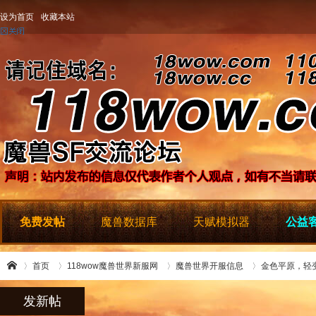
设为首页
收藏本站
免费发帖
魔兽数据库
天赋模拟器
公益客
首页
118wow魔兽世界新服网
魔兽世界开服信息
金色平原，轻变
发新帖