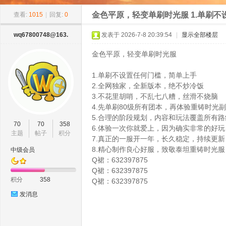
»
›
›
›
11
金色平原，轻变单刷时光服 1.单刷不设
查看:
1015
|
回复:
0
wq67800748@163.
发表于 2026-7-8 20:39:54
|
显示全部楼层
金色平原，轻变单刷时光服
1.单刷不设置任何门槛，简单上手
2.全网独家，全新版本，绝不炒冷饭
3.不花里胡哨，不乱七八糟，丝滑不烧脑
4.先单刷80级所有团本，再体验重铸时光
8w
5.合理的阶段规划，内容和玩法覆盖所有路
70
70
358
6.体验一次你就爱上，因为确实非常的好玩
主题
帖子
积分
7.真正的一服开一年，长久稳定，持续更新
8.精心制作良心好服，致敬泰坦重铸时光服
中级会员
Q裙：632397875
Q裙：632397875
积分
358
Q裙：632397875
发消息
ow