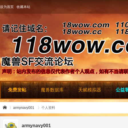
设为首页
收藏本站
免费发帖
魔兽数据库
天赋模拟器
公益客
armynavy001
个人资料
armynavy001