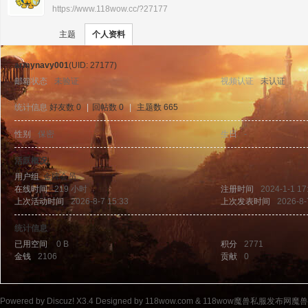
https://www.118wow.cc/?27177
›
›
11
主题
个人资料
armynavy001
(UID: 27177)
邮箱状态
未验证
视频认证
未认证
统计信息
好友数 0
|
回帖数 0
|
主题数 665
性别
保密
生日
-
8w
活跃概况
用户组
金牌会员
在线时间
219 小时
注册时间
2024-1-1 17
上次活动时间
2026-8-7 15:33
上次发表时间
2026-8-
统计信息
已用空间
0 B
积分
2771
金钱
2106
贡献
0
ow
Powered by
Discuz!
X3.4
Designed by 118wow.com &
118wow魔兽私服发布网魔