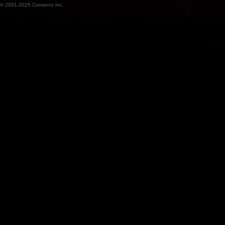
© 2001-2025
Comsenz Inc.
魔
兽