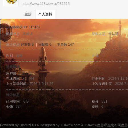
https://www.118wow.cc/?31515
›
›
11
主题
个人资料
wfc8686
(UID: 31515)
邮箱状态
未验证
视频认证
未认证
统计信息
好友数 0
|
回帖数 0
|
主题数 147
性别
保密
生日
-
8w
活跃概况
用户组
高级会员
在线时间
72 小时
注册时间
2024-8-12 1
上次活动时间
2026-7-9 07:56
上次发表时间
2026-7-
统计信息
已用空间
0 B
积分
881
金钱
734
贡献
0
ow
Powered by
Discuz!
X3.4
Designed by 118wow.com &
118wow魔兽私服发布网魔