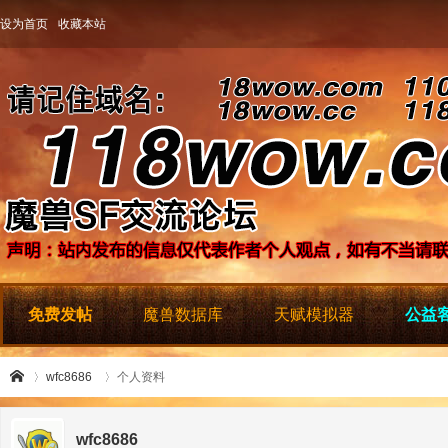
设为首页
收藏本站
免费发帖
魔兽数据库
天赋模拟器
公益客
wfc8686
个人资料
wfc8686