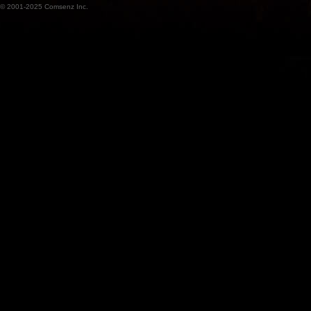
© 2001-2025
Comsenz Inc.
魔
兽