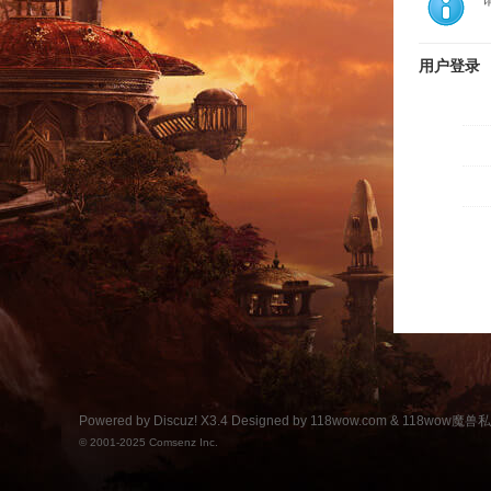
用户登录
Powered by
Discuz!
X3.4
Designed by 118wow.com &
118wow魔
© 2001-2025
Comsenz Inc.