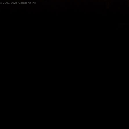
© 2001-2025
Comsenz Inc.
魔
兽