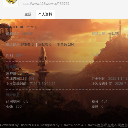
https://www.118wow.cc/?35761
›
›
11
主题
个人资料
zb2311
(UID: 35761)
邮箱状态
未验证
视频认证
未认证
统计信息
好友数 0
|
回帖数 0
|
主题数 104
性别
保密
生日
-
8w
活跃概况
用户组
中级会员
在线时间
19 小时
注册时间
2025-1-14 2
上次活动时间
2026-7-30 09:55
上次发表时间
2026-7-
统计信息
已用空间
0 B
积分
454
金钱
350
贡献
0
ow
Powered by
Discuz!
X3.4
Designed by 118wow.com &
118wow魔兽私服发布网魔