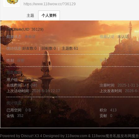
https://www.118wow.cc/?36129
›
›
11
主题
个人资料
1943lsm
(UID: 36129)
邮箱状态
未验证
视频认证
未认证
统计信息
好友数 0
|
回帖数 0
|
主题数 61
性别
保密
生日
-
8w
活跃概况
用户组
中级会员
在线时间
47 小时
注册时间
2025-1-31 1
上次活动时间
2026-6-16 22:17
上次发表时间
2026-6-
统计信息
已用空间
0 B
积分
413
金钱
352
贡献
0
ow
Powered by
Discuz!
X3.4
Designed by 118wow.com &
118wow魔兽私服发布网魔