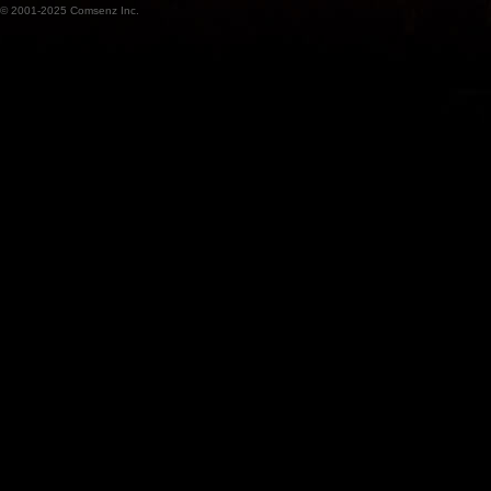
© 2001-2025
Comsenz Inc.
魔
兽