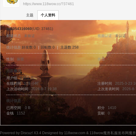
https://www.118wow.cc/?37461
›
›
11
主题
个人资料
qq2054316060
(UID: 37461)
邮箱状态
未验证
视频认证
未认证
统计信息
好友数 0
|
回帖数 0
|
主题数 258
性别
保密
生日
-
8w
活跃概况
用户组
金牌会员
在线时间
129 小时
注册时间
2025-3-23 1
上次活动时间
2026-8-7 19:38
上次发表时间
2026-8-
统计信息
已用空间
0 B
积分
1410
金钱
1152
贡献
0
ow
Powered by
Discuz!
X3.4
Designed by 118wow.com &
118wow魔兽私服发布网魔