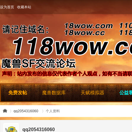
设为首页
收藏本站
免费发帖
魔兽数据库
天赋模拟器
公益客
qq2054316060
个人资料
qq2054316060