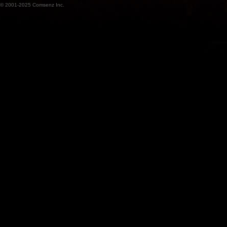
© 2001-2025
Comsenz Inc.
魔
兽