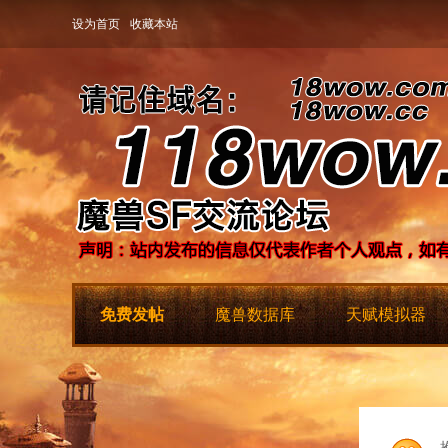
设为首页
收藏本站
免费发帖
魔兽数据库
天赋模拟器