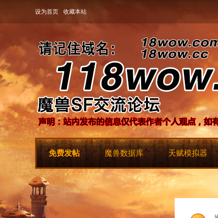
设为首页
收藏本站
免费发帖
魔兽数据库
天赋模拟器