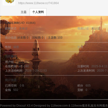
https://www.118wow.cc/?41864
›
›
11
主题
个人资料
53601369
(UID: 41864)
邮箱状态
未验证
视频认证
未认证
统计信息
好友数 0
|
回帖数 0
|
主题数 103
性别
保密
生日
-
8w
活跃概况
用户组
高级会员
在线时间
48 小时
注册时间
2025-9-4 11
上次活动时间
2026-7-29 22:53
上次发表时间
2026-7-
统计信息
已用空间
0 B
积分
605
金钱
502
贡献
0
ow
Powered by
Discuz!
X3.4
Designed by 118wow.com &
118wow魔兽私服发布网魔