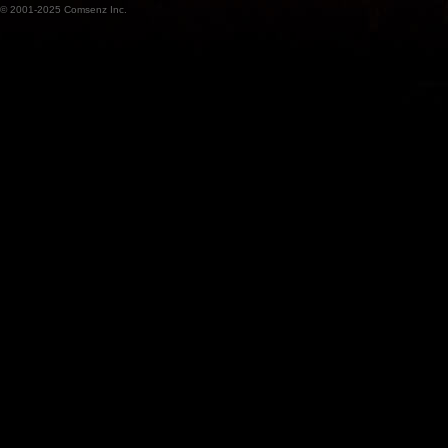
© 2001-2025
Comsenz Inc.
魔
兽