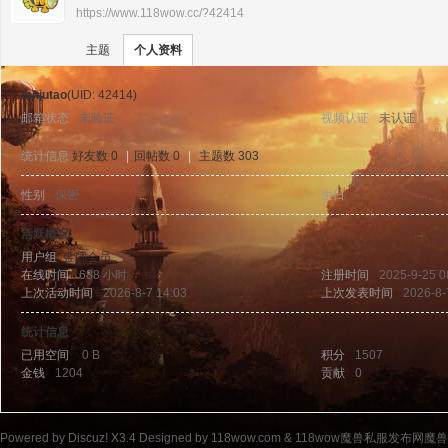
https://www.118wow.cc/?42414
›
›
11
主题
个人资料
tanjutao
(UID: 42414)
邮箱状态
未验证
视频认证
未认证
统计信息
好友数 0
|
回帖数 0
|
主题数 303
性别
保密
生日
-
8w
活跃概况
用户组
金牌会员
在线时间
688 小时
注册时间
2025-9-25 0
上次活动时间
2026-8-7 14:03
上次发表时间
2026-8-
统计信息
已用空间
0 B
积分
1507
金钱
1204
贡献
0
ow
Powered by
Discuz!
X3.4
Designed by 118wow.com &
118wow魔兽私服发布网魔