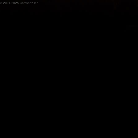
© 2001-2025
Comsenz Inc.
魔
兽