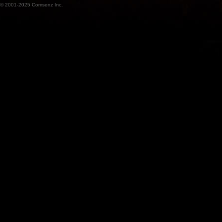
© 2001-2025
Comsenz Inc.
魔
兽