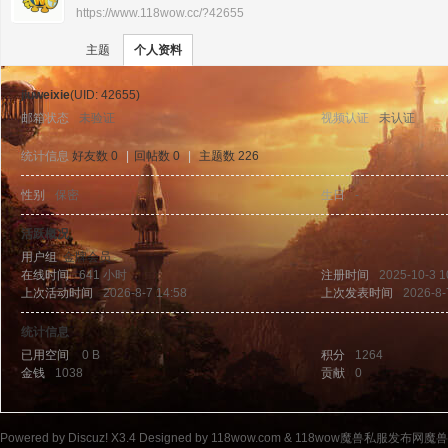
https://www.118wow.cc/?42655
›
›
11
主题
个人资料
jiuweixie
(UID: 42655)
邮箱状态
未验证
视频认证
未认证
统计信息
好友数 0
|
回帖数 0
|
主题数 226
性别
保密
生日
-
8w
活跃概况
用户组
金牌会员
在线时间
641 小时
注册时间
2025-10-3 1
上次活动时间
2026-8-7 14:58
上次发表时间
2026-8-
统计信息
已用空间
0 B
积分
1264
金钱
1038
贡献
0
ow
Powered by
Discuz!
X3.4
Designed by 118wow.com &
118wow魔兽私服发布网魔