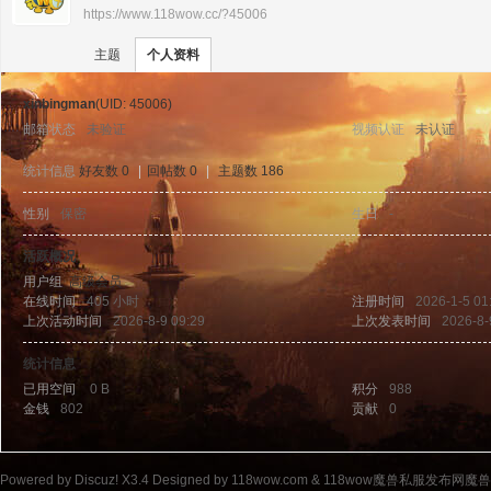
https://www.118wow.cc/?45006
›
›
11
主题
个人资料
xinbingman
(UID: 45006)
邮箱状态
未验证
视频认证
未认证
统计信息
好友数 0
|
回帖数 0
|
主题数 186
性别
保密
生日
-
8w
活跃概况
用户组
高级会员
在线时间
405 小时
注册时间
2026-1-5 01
上次活动时间
2026-8-9 09:29
上次发表时间
2026-8-
统计信息
已用空间
0 B
积分
988
金钱
802
贡献
0
ow
Powered by
Discuz!
X3.4
Designed by 118wow.com &
118wow魔兽私服发布网魔