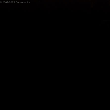
© 2001-2025
Comsenz Inc.
魔
兽