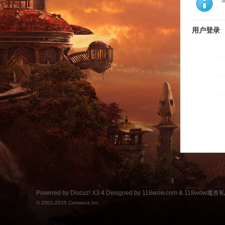
用户登录
Powered by
Discuz!
X3.4
Designed by 118wow.com &
118wow魔
© 2001-2025
Comsenz Inc.