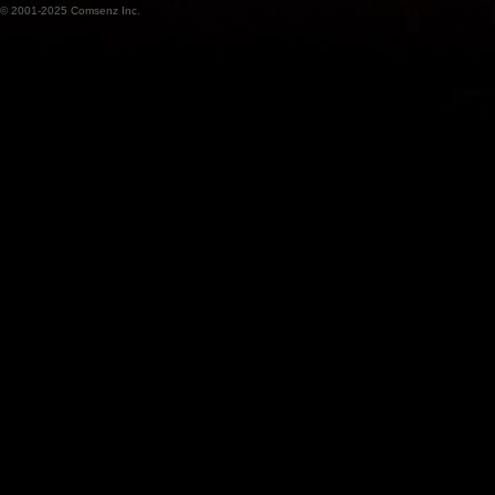
© 2001-2025
Comsenz Inc.
魔
兽