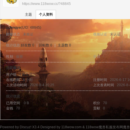
https://www.118wow.cc/?48845
›
›
11
主题
个人资料
zzfengye
(UID: 48845)
邮箱状态
未验证
视频认证
未认证
统计信息
好友数 0
|
回帖数 0
|
主题数 0
性别
保密
生日
-
8w
活跃概况
用户组
注册会员
在线时间
6 小时
注册时间
2026-6-17 1
上次活动时间
2026-8-4 20:25
上次发表时间
2026-8-
统计信息
已用空间
0 B
积分
70
金钱
70
贡献
0
ow
Powered by
Discuz!
X3.4
Designed by 118wow.com &
118wow魔兽私服发布网魔