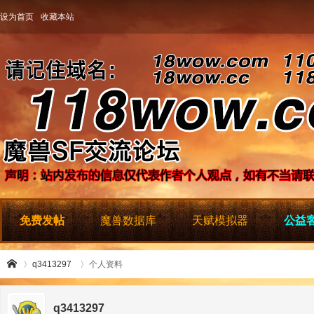
设为首页
收藏本站
免费发帖
魔兽数据库
天赋模拟器
公益客
q3413297
个人资料
q3413297