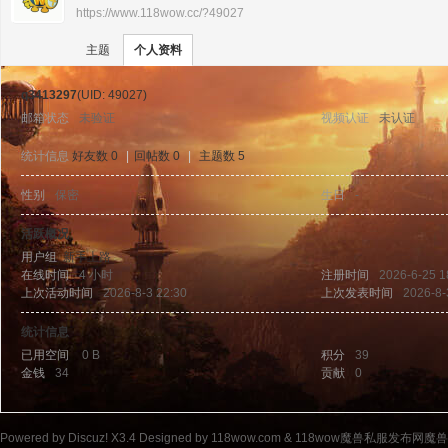
https://www.118wow.cc/?49027
›
›
11
主题
个人资料
q3413297
(UID: 49027)
邮箱状态
未验证
视频认证
未认证
统计信息
好友数 0
|
回帖数 0
|
主题数 5
性别
保密
生日
-
8w
活跃概况
用户组
新手上路
在线时间
4 小时
注册时间
2026-6-25 1
上次活动时间
2026-8-3 22:30
上次发表时间
2026-8-
统计信息
已用空间
0 B
积分
39
金钱
34
贡献
0
ow
Powered by
Discuz!
X3.4
Designed by 118wow.com &
118wow魔兽私服发布网魔