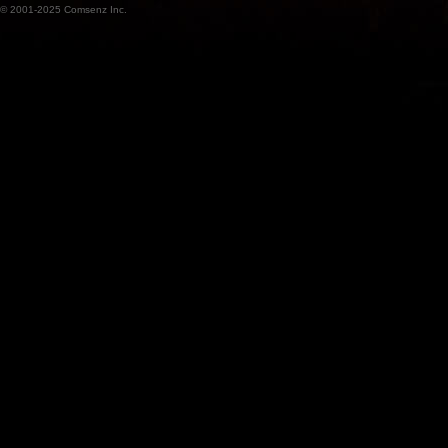
© 2001-2025
Comsenz Inc.
魔
兽