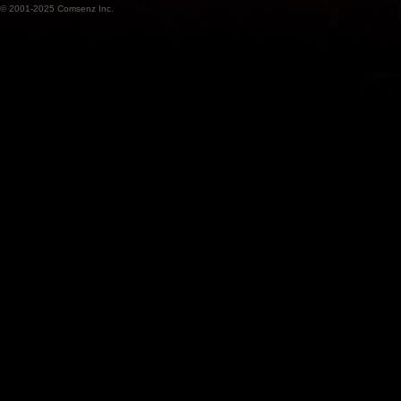
© 2001-2025
Comsenz Inc.
魔
兽