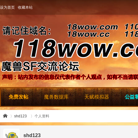
设为首页
收藏本站
免费发帖
魔兽数据库
天赋模拟器
公益客
shd123
个人资料
shd123