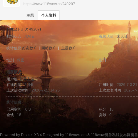
https://www.118wow.cc/?49207
›
›
11
主题
个人资料
shd123
(UID: 49207)
邮箱状态
未验证
视频认证
未认证
统计信息
好友数 0
|
回帖数 0
|
主题数 0
性别
保密
生日
-
8w
活跃概况
用户组
新手上路
在线时间
2 小时
注册时间
2026-7-3 21
上次活动时间
2026-7-21 14:25
上次发表时间
2026-7-
统计信息
已用空间
0 B
积分
18
金钱
18
贡献
0
ow
Powered by
Discuz!
X3.4
Designed by 118wow.com &
118wow魔兽私服发布网魔