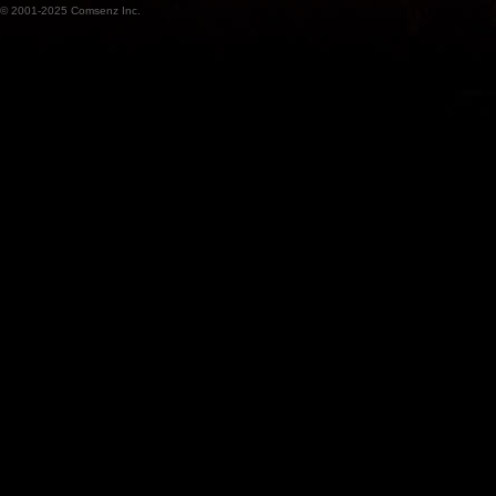
© 2001-2025
Comsenz Inc.
魔
兽