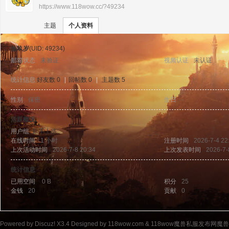
https://www.118wow.cc/?49234
›
›
11
主题
个人资料
拾玖岁
(UID: 49234)
邮箱状态
未验证
视频认证
未认证
统计信息
好友数 0
|
回帖数 0
|
主题数 5
性别
保密
生日
-
8w
活跃概况
用户组
新手上路
在线时间
1 小时
注册时间
2026-7-4 22
上次活动时间
2026-7-8 20:34
上次发表时间
2026-7-
统计信息
已用空间
0 B
积分
25
金钱
20
贡献
0
ow
Powered by
Discuz!
X3.4
Designed by 118wow.com &
118wow魔兽私服发布网魔