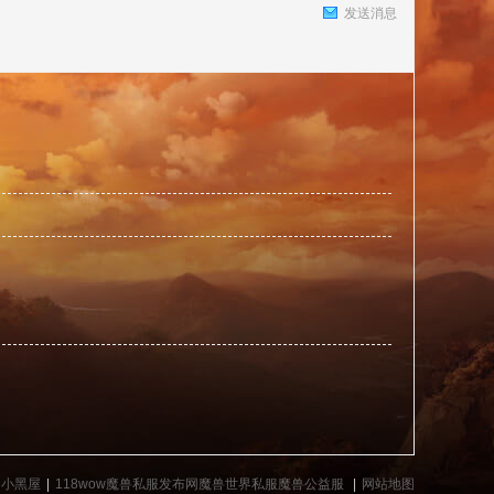
发送消息
捷
导
小黑屋
|
118wow魔兽私服发布网魔兽世界私服魔兽公益服
|
网站地图