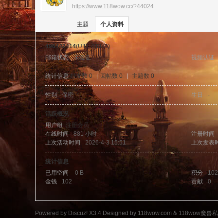
https://www.118wow.cc/?44024
›
›
11
主题
个人资料
496442414
(UID: 44024)
邮箱状态
未验证
视频认证
统计信息
好友数 0
|
回帖数 0
|
主题数 0
性别
保密
生日
-
8w
活跃概况
用户组
注册会员
在线时间
881 小时
注册时间
上次活动时间
2026-4-3 15:51
上次发表
统计信息
已用空间
0 B
积分
102
金钱
102
贡献
0
ow
Powered by
Discuz!
X3.4
Designed by 118wow.com &
118wow魔