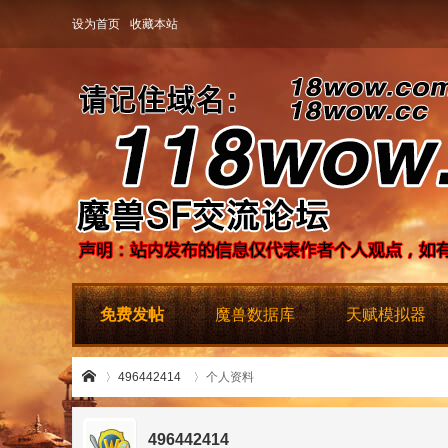
设为首页
收藏本站
免费发帖
魔兽数据库
天赋模拟器
496442414
个人资料
496442414