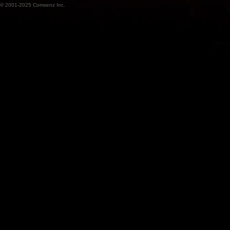
© 2001-2025
Comsenz Inc.
魔
兽