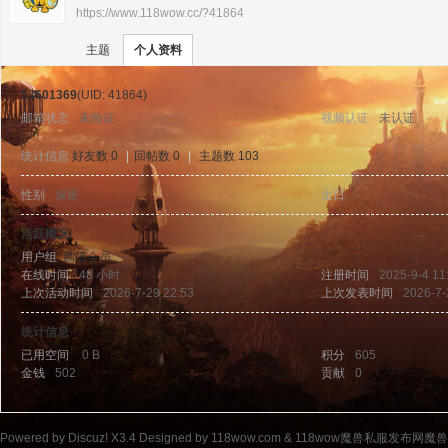
https://www.118wow.cc/?41864
›
›
11
主题
个人资料
53601369
(UID: 41864)
邮箱状态
未验证
视频认证
未认证
统计信息
好友数 0
|
回帖数 0
|
主题数 103
性别
保密
生日
-
8w
活跃概况
用户组
高级会员
在线时间
48 小时
注册时间
2025-9-4 11
上次活动时间
2026-7-29 22:53
上次发表时间
2026-7-
统计信息
已用空间
0 B
积分
605
金钱
502
贡献
0
ow
Powered by
Discuz!
X3.4
Designed by 118wow.com &
118wow魔兽私服发布网魔