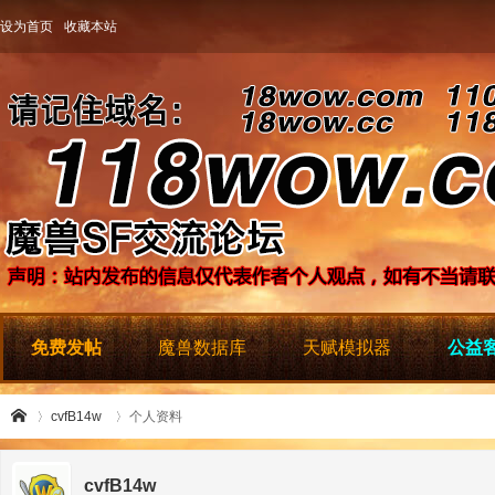
设为首页
收藏本站
免费发帖
魔兽数据库
天赋模拟器
公益客
cvfB14w
个人资料
cvfB14w