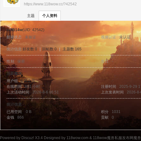
https://www.118wow.cc/?42542
›
›
11
主题
个人资料
cvfB14w
(UID: 42542)
邮箱状态
未验证
视频认证
未认证
统计信息
好友数 0
|
回帖数 0
|
主题数 165
性别
保密
生日
-
8w
活跃概况
用户组
金牌会员
在线时间
881 小时
注册时间
2025-9-29 1
上次活动时间
2026-8-6 06:51
上次发表时间
2026-8-
统计信息
已用空间
0 B
积分
1031
金钱
866
贡献
0
ow
Powered by
Discuz!
X3.4
Designed by 118wow.com &
118wow魔兽私服发布网魔