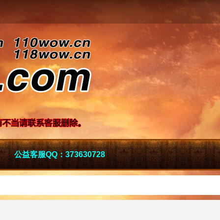
公益客服QQ：373630728