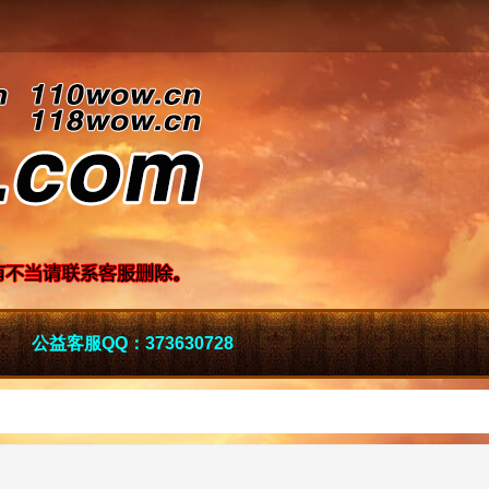
公益客服QQ：373630728