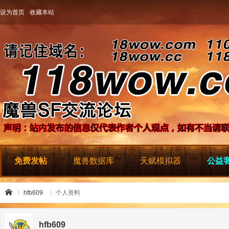
设为首页
收藏本站
免费发帖
魔兽数据库
天赋模拟器
公益客
hfb609
个人资料
hfb609