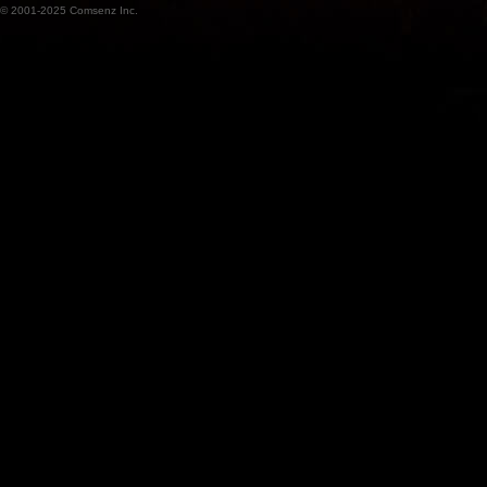
© 2001-2025
Comsenz Inc.
魔
兽