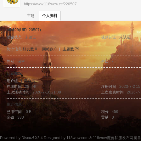
https://www.118wow.cc/?20507
›
›
11
主题
个人资料
hfb609
(UID: 20507)
邮箱状态
未验证
视频认证
未认证
统计信息
好友数 0
|
回帖数 0
|
主题数 79
性别
保密
生日
-
8w
活跃概况
用户组
中级会员
在线时间
28 小时
注册时间
2023-7-2 15
上次活动时间
2026-7-16 21:38
上次发表时间
2026-7-
统计信息
已用空间
0 B
积分
459
金钱
380
贡献
0
ow
Powered by
Discuz!
X3.4
Designed by 118wow.com &
118wow魔兽私服发布网魔