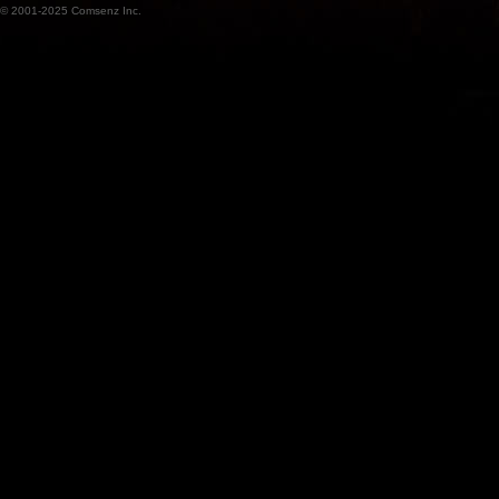
© 2001-2025
Comsenz Inc.
魔
兽