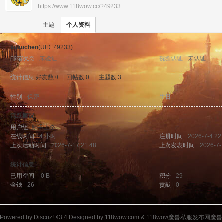
https://www.118wow.cc/?49233
›
›
11
主题
个人资料
kukuchen
(UID: 49233)
邮箱状态
未验证
视频认证
未认证
统计信息
好友数 0
|
回帖数 0
|
主题数 3
性别
保密
生日
-
8w
活跃概况
用户组
新手上路
在线时间
4 小时
注册时间
2026-7-4 22
上次活动时间
2026-7-17 21:48
上次发表时间
2026-7-
统计信息
已用空间
0 B
积分
29
金钱
26
贡献
0
ow
Powered by
Discuz!
X3.4
Designed by 118wow.com &
118wow魔兽私服发布网魔