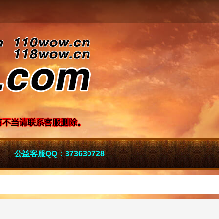
公益客服QQ：373630728