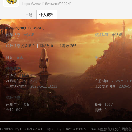
https://www.118wow.cc/?39241
›
›
11
主题
个人资料
maiyingrui
(UID: 39241)
邮箱状态
未验证
视频认证
未认证
统计信息
好友数 0
|
回帖数 0
|
主题数 265
性别
保密
生日
-
8w
活跃概况
用户组
金牌会员
在线时间
582 小时
注册时间
2025-5-27 1
上次活动时间
2026-5-11 16:33
上次发表时间
2026-5-
统计信息
已用空间
0 B
积分
1067
金钱
802
贡献
0
ow
Powered by
Discuz!
X3.4
Designed by 118wow.com &
118wow魔兽私服发布网魔