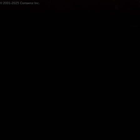
© 2001-2025
Comsenz Inc.
魔
兽