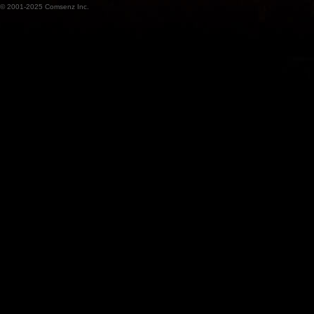
© 2001-2025
Comsenz Inc.
魔
兽