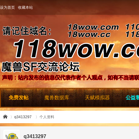
设为首页
收藏本站
免费发帖
魔兽数据库
天赋模拟器
公益客
q3413297
个人资料
q3413297