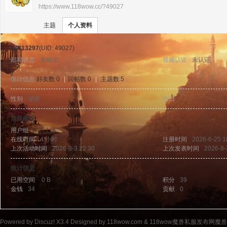
https://www.118wow.cc/?49027
›
›
11
主题
个人资料
q3413297
(UID: 49027)
邮箱状态
未验证
视频认证
未认证
统计信息
好友数 0
|
回帖数 0
|
主题数 5
性别
保密
生日
-
8w
活跃概况
用户组
新手上路
在线时间
4 小时
注册时间
2026-6-25 1
上次活动时间
2026-8-3 22:30
上次发表时间
2026-8-
统计信息
已用空间
0 B
积分
39
金钱
34
贡献
0
ow
Powered by
Discuz!
X3.4
Designed by 118wow.com &
118wow魔兽私服发布网魔