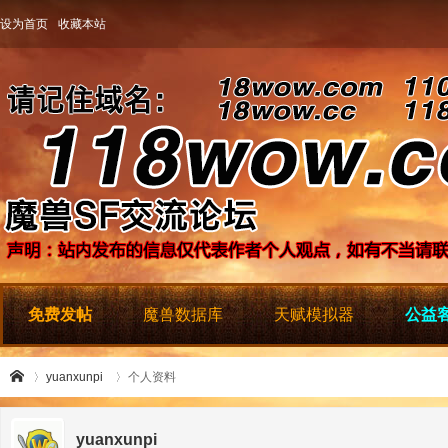
设为首页
收藏本站
免费发帖
魔兽数据库
天赋模拟器
公益客
yuanxunpi
个人资料
yuanxunpi