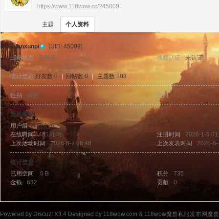
https://www.118wow.cc/?45009
›
›
11
主题
个人资料
yuanxunpi
(UID: 45009)
邮箱状态
未验证
视频认证
未认证
统计信息
好友数 0
|
回帖数 0
|
主题数 103
性别
保密
生日
-
8w
活跃概况
用户组
高级会员
在线时间
401 小时
注册时间
2026-1-5 01
上次活动时间
2026-8-7 08:48
上次发表时间
2026-8-
统计信息
已用空间
0 B
积分
735
金钱
632
贡献
0
ow
Powered by
Discuz!
X3.4
Designed by 118wow.com &
118wow魔兽私服发布网魔