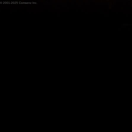
© 2001-2025
Comsenz Inc.
魔
兽