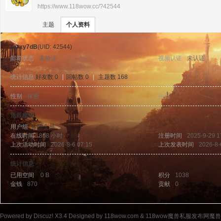
https://www.118wow.cc/?42544
›
›
11
主题
个人资料
zarxy7dB
(UID: 42544)
邮箱状态
未验证
视频认证
未认证
统计信息
好友数 0
|
回帖数 0
|
主题数 168
性别
保密
生日
-
8w
活跃概况
用户组
金牌会员
在线时间
868 小时
注册时间
2025-9-29 1
上次活动时间
2026-8-6 07:15
上次发表时间
2026-8-
统计信息
已用空间
0 B
积分
1038
金钱
870
贡献
0
ow
Powered by
Discuz!
X3.4
Designed by 118wow.com &
118wow魔兽私服发布网魔