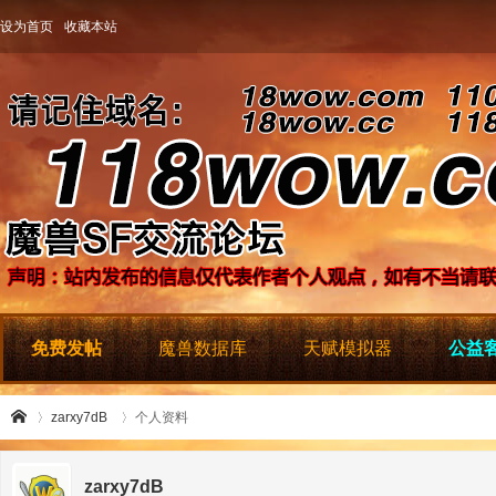
设为首页
收藏本站
免费发帖
魔兽数据库
天赋模拟器
公益客
zarxy7dB
个人资料
zarxy7dB