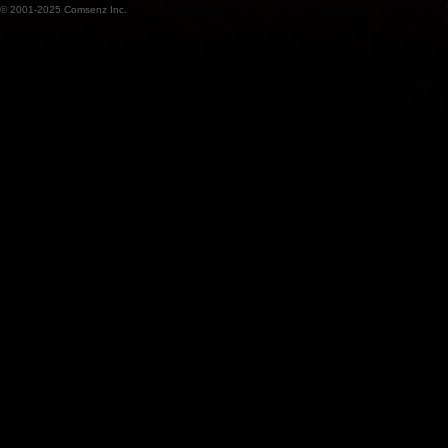
© 2001-2025
Comsenz Inc.
魔
兽