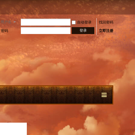
用户名
自动登录
找回密码
登录
密码
立即注册
快