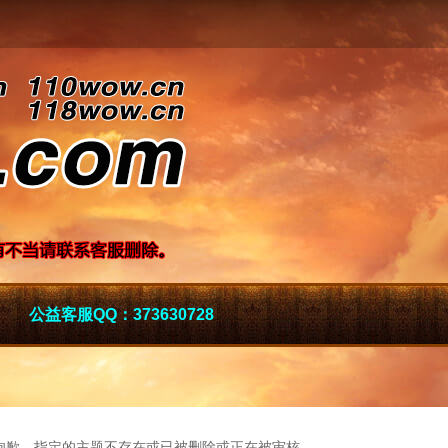
公益客服QQ：373630728
抱歉，指定的主题不存在或已被删除或正在被审核