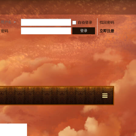
用户名
自动登录
找回密码
登录
密码
立即注册
快