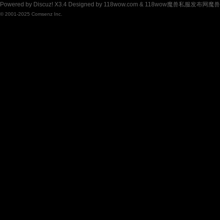
Powered by
Discuz!
X3.4
Designed by 118wow.com &
118wow魔兽私服发布网魔
兽
© 2001-2025
Comsenz Inc.
私
服