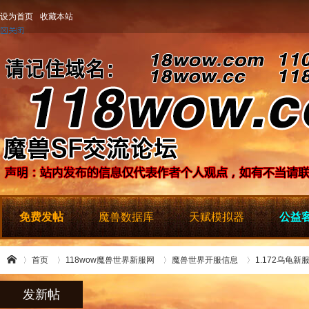
设为首页
收藏本站
免费发帖
魔兽数据库
天赋模拟器
公益客
首页
118wow魔兽世界新服网
魔兽世界开服信息
1.172乌龟
发新帖