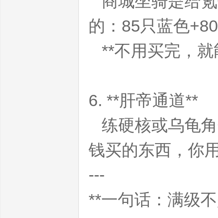
商城坐骑是给氪
的：85只蓝色+
发
**不用买完，就
6. **肝帝通道**
练硬核或乌龟角
布
钱买的东西，你
---
**一句话：满级