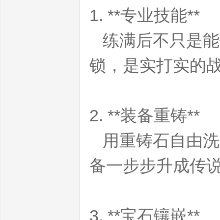
1. **专业技能**
练满后不只是能
锁，是实打实的
魔
2. **装备重铸**
用重铸石自由洗
备一步步升成传
兽
3. **宝石镶嵌**