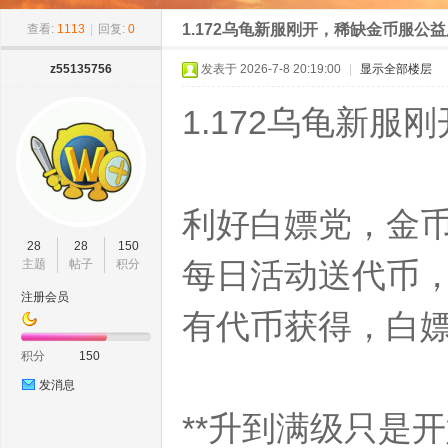
»
›
›
›
11
1.172乌龟新服刚开，稀缺金币服公益
查看:
1113
|
回复:
0
z55135756
发表于 2026-7-8 20:19:00
|
显示全部楼层
1.172乌龟新
利好白嫖党，金币
8w
28
28
150
每日活动送代币，
主题
帖子
积分
注册会员
有代币获得，白
积分
150
发消息
**升到满级只是
ow