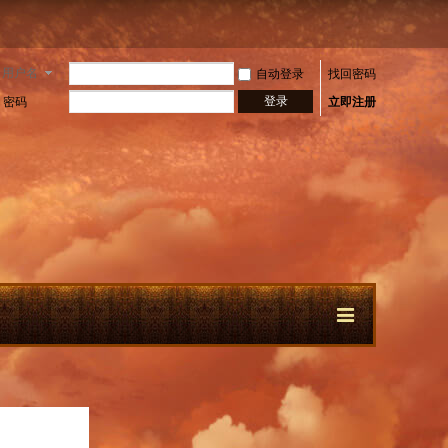
用户名
自动登录
找回密码
登录
密码
立即注册
快