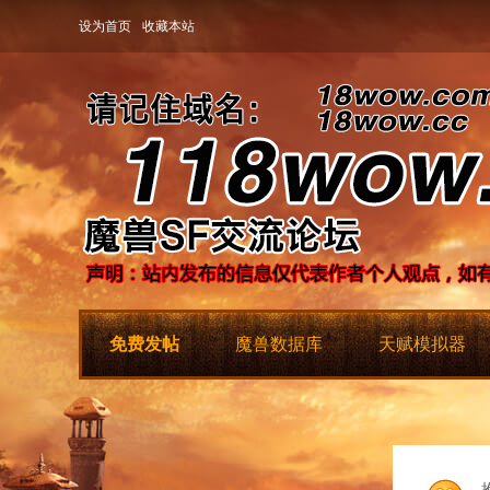
设为首页
收藏本站
免费发帖
魔兽数据库
天赋模拟器