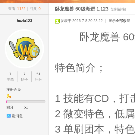
»
›
›
›
11
卧龙魔兽 60级渐进 1.123
查看:
1122
|
回复:
0
[复制链接]
huziu123
发表于 2026-7-8 20:28:22
|
显示全部楼层
卧龙魔兽 60级渐
特色简介；
8w
7
7
51
主题
帖子
积分
注册会员
1 技能有CD，
积分
51
2 微变特色，低
发消息
3 单刷团本，特
ow